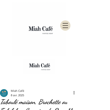
Post
Miah Café
8 avr. 2025
Taboulé maison, Brochette ou