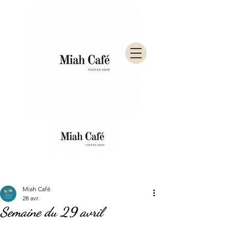
Post
Miah Café
28 avr.
Semaine du 29 avril