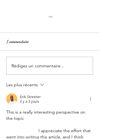
1 commentaire
Rédigez un commentaire...
Suggestion de la semaine - 29
Nos Suggestion - 2
au 31 juillet
juillet
Les plus récents
Erik Streeter
il y a 3 jours
This is a really interesting perspective on 
the topic 
https://en.wikipedia.org/wiki/Content_mana
gement_system
 I appreciate the effort that 
went into writing this article, and I think 