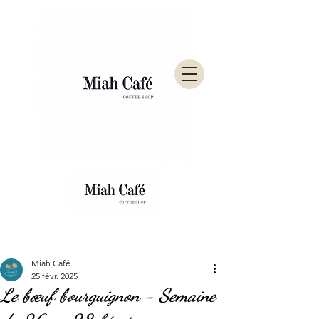
Post
Miah Café
25 févr. 2025
Le bœuf bourguignon - Semaine